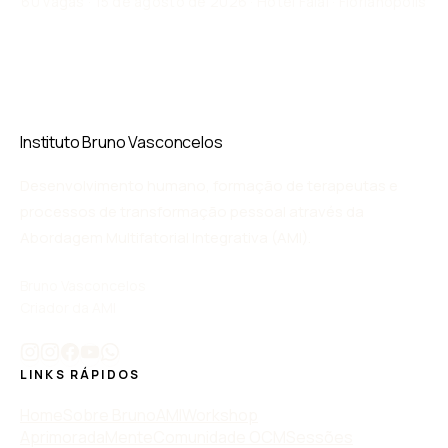
60 vagas · 15 de agosto de 2026 · Hotel Faial · Florianópolis
Instituto Bruno Vasconcelos
Desenvolvimento humano, formação de terapeutas e
processos de transformação pessoal através da
Abordagem Multifatorial Integrativa (AMI).
Bruno Vasconcelos
Criador da AMI
LINKS RÁPIDOS
Home
Sobre Bruno
AMI
Workshop
AprimoradaMente
Comunidade OCM
Sessões