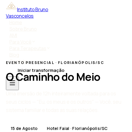
Instituto Bruno
Vasconcelos
Home
Sobre Bruno
AMI
Para Você
Para Terapeutas
Blog
Contato
EVENTO PRESENCIAL · FLORIANÓPOLIS/SC
Iniciar transformação
O Caminho do Meio
Uma imersão de 12h inteiramente voltada para os
seus ciclos — "Eu, os meus e os outros" — Você, seu
sistema familiar e todas as suas relações.
15 de Agosto
Hotel Faial · Florianópolis/SC